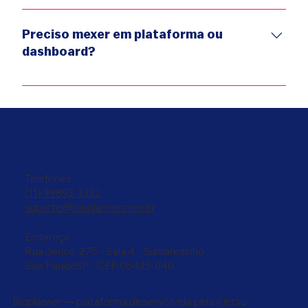
Você pode pedir a remoção do seu perfil do mapa digital
a qualquer momento, sem burocracia nem custo.
Preciso mexer em plataforma ou
dashboard?
Não. Toda a inteligência está por trás. Você apenas se
cadastra e recebe os pacientes já qualificados pelo
canal que escolher (WhatsApp ou agenda da
secretária).
Telefones
(11) 99893-3332
suporte@bioplanner.com.br
Endereço
Rua Jericó, 275 - Sala 4 - Sumarezinho
São Paulo/SP - CEP 05435-040
Bioplanner — plataforma desenvolvida pela Kintsu