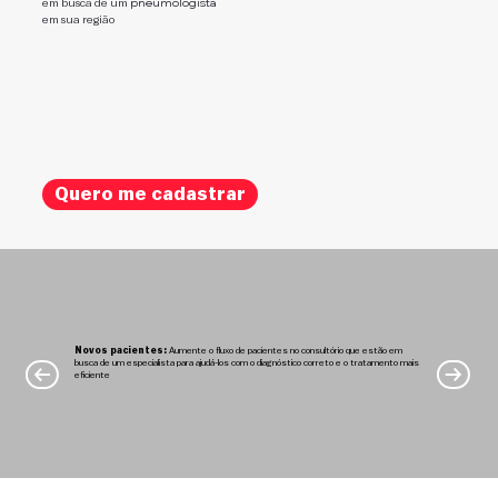
pneumologista
em busca de um
em sua região
Quero me cadastrar
Novos pacientes:
Aumente o fluxo de pacientes no consultório que estão em
busca de um especialista para ajudá-los com o diagnóstico correto e o tratamento mais
eficiente