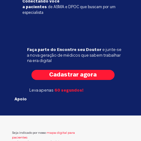
Conectando você
a pacientes
de ASMA e DPOC
que buscam por um
especialista
e junte-se
Faça parte do Encontre seu Doutor
a nova geração de médicos que sabem trabalhar
na era digital
Cadastrar agora
Leva apenas
60 segundos!
Apoio
mapa digital para
Seja indicado por nosso
pacientes