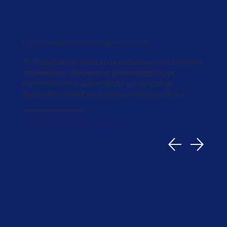
Confira a experiência de alguns médicos
💬 “O Bioplanner facilita que pacientes com sintomas
respiratórios cheguem ao pneumologista no
momento certo, aumentando as chances de
diagnóstico oportuno e melhor evolução clínica.”
Dr Frederico Leon Arrabal Fernandes
Médico assistente da Disciplina de Pneumologia do InCor - HCFMUSP.
Responsável pelo ambulatório de DPOC do HCFMUSP.
Medico Chefe da Clinica de Pneumologia do Instituto do Câncer do Estado de São Paulo.
Doutor em Ciências Médicas pela Universidade de São Paulo.