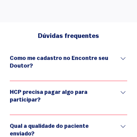
Dúvidas frequentes
Como me cadastro no Encontre seu
Doutor?
O cadastro é feito de forma simples - basta preencher
nome, e-mail, telefone, especialidade, modalidade de
HCP precisa pagar algo para
consulta (particular ou convênio) e cidade no formulário
participar?
de cadastro. Após isso, você já passa a integrar o mapa
digital.
Não há custo de adesão. Todos o projeto é fornecido
gratuitamente aos médicos, bem como o investimento
Qual a qualidade do paciente
do tráfego pago que é patrocinado pela Sanofi.
enviado?